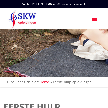
06 - 19 13 69 31
info@skw-opleidingen.nl
U bevindt zich hier:
Home
»
Eerste hulp opleidingen
EERSTE HULP