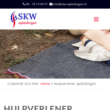
06 - 19 13 69 31
info@skw-opleidingen.nl
U bevindt zich hier:
Home
»
Hulpverlener opleidingen
HULPVERLENER