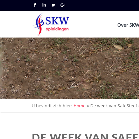
Over SKW
U bevindt zich hier:
Home
»
De week van SafeSteef
DE WEEK VAN SAFE