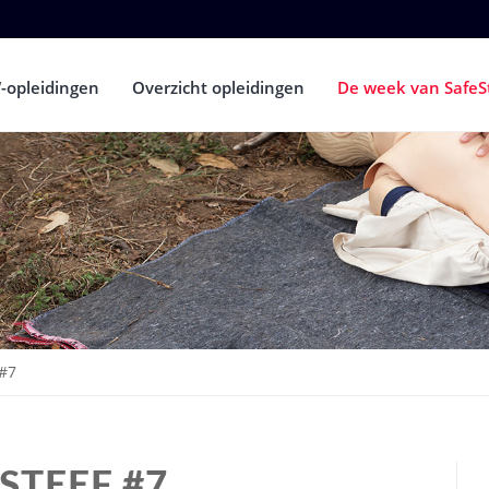
-opleidingen
Overzicht opleidingen
De week van SafeS
 #7
STEEF #7