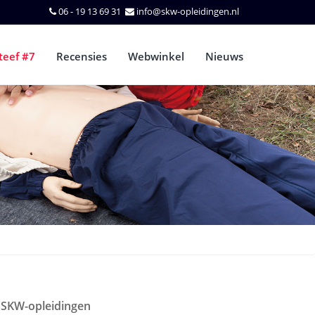
06 - 19 13 69 31
info@skw-opleidingen.nl
teef #7
Recensies
Webwinkel
Nieuws
SKW-opleidingen