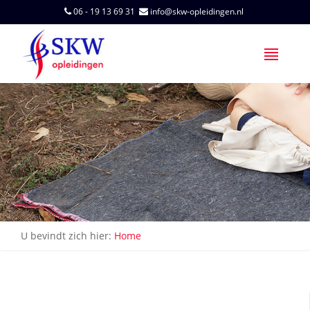
06 - 19 13 69 31
info@skw-opleidingen.nl
U bevindt zich hier:
Home