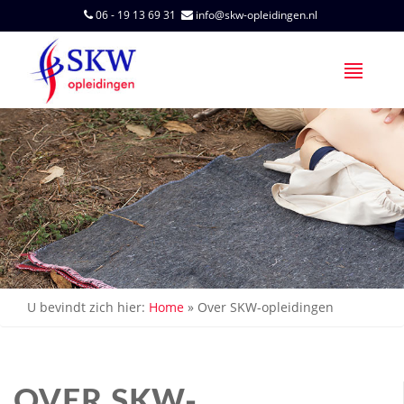
06 - 19 13 69 31
info@skw-opleidingen.nl
U bevindt zich hier:
Home
»
Over SKW-opleidingen
OVER SKW-