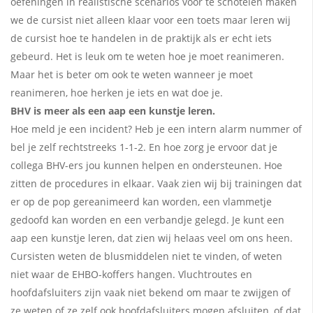
oefeningen in realistische scenarios voor te schotelen maken
we de cursist niet alleen klaar
voor een toets maar leren wij
de cursist hoe te handelen in de praktijk als er echt iets
gebeurd. Het is leuk om te weten hoe je moet
reanimeren.
Maar het is beter om ook te weten wanneer je moet
reanimeren, hoe herken je iets en wat doe je.
BHV is meer als een aap een kunstje leren.
Hoe meld je een incident? Heb je een intern alarm nummer of
bel je zelf rechtstreeks 1-1-2. En hoe zorg je ervoor dat je
collega BHV-ers jou kunnen helpen en ondersteunen. Hoe
zitten de procedures in elkaar. Vaak zien wij bij trainingen dat
er op de pop gereanimeerd kan worden, een vlammetje
gedoofd kan worden en een verbandje gelegd. Je kunt een
aap een kunstje leren, dat zien wij helaas veel om ons heen.
Cursisten weten de blusmiddelen niet te vinden, of weten
niet waar de EHBO-koffers hangen. Vluchtroutes en
hoofdafsluiters zijn vaak niet bekend om maar te zwijgen of
ze weten of ze zelf ook hoofdafsluiters mogen afsluiten, of dat