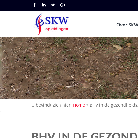
Over SKW
U bevindt zich hier:
Home
»
BHV in de gezondheids
BHV IN DE GEZON