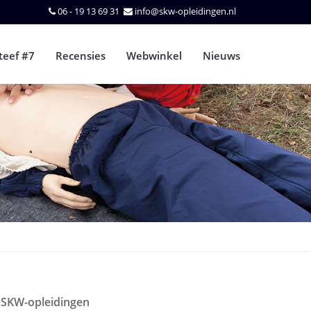
06 - 19 13 69 31
info@skw-opleidingen.nl
teef #7
Recensies
Webwinkel
Nieuws
SKW-opleidingen