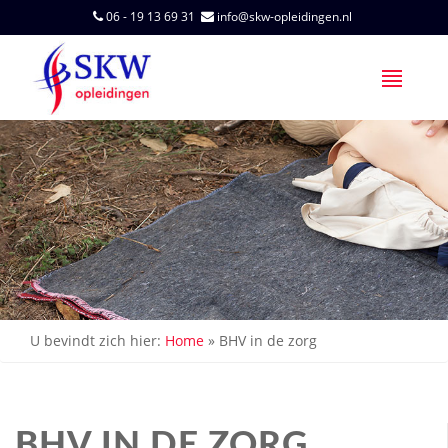
06 - 19 13 69 31
info@skw-opleidingen.nl
U bevindt zich hier:
Home
»
BHV in de zorg
BHV IN DE ZORG