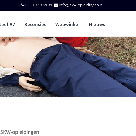
06 - 19 13 69 31
info@skw-opleidingen.nl
teef #7
Recensies
Webwinkel
Nieuws
SKW-opleidingen