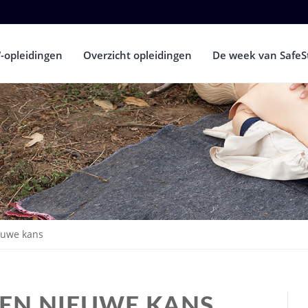
-opleidingen
Overzicht opleidingen
De week van SafeS
euwe kans
EEN NIEUWE KANS