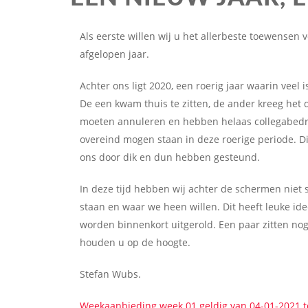
Als eerste willen wij u het allerbeste toewensen
afgelopen jaar.
Achter ons ligt 2020, een roerig jaar waarin veel 
De een kwam thuis te zitten, de ander kreeg het 
moeten annuleren en hebben helaas collegabedri
overeind mogen staan in deze roerige periode. D
ons door dik en dun hebben gesteund.
In deze tijd hebben wij achter de schermen niet 
staan en waar we heen willen. Dit heeft leuke id
worden binnenkort uitgerold. Een paar zitten nog
houden u op de hoogte.
Stefan Wubs.
Weekaanbieding week 01 geldig van 04-01-2021 t