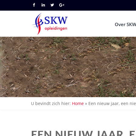
Over SKW
U bevindt zich hier:
Home
»
Een nieuw jaar, een ni
EEN NIEUW JAAR, 