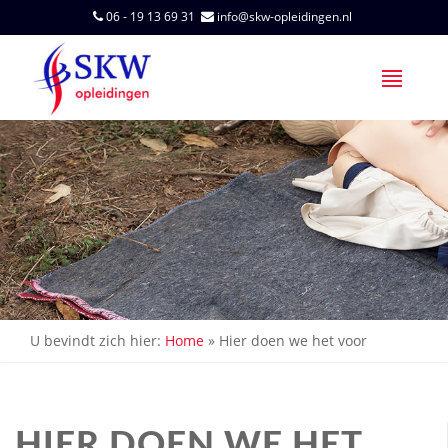
06 - 19 13 69 31
info@skw-opleidingen.nl
U bevindt zich hier:
Home
»
Hier doen we het voor
HIER DOEN WE HET