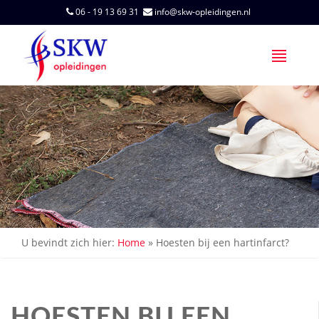
06 - 19 13 69 31
info@skw-opleidingen.nl
U bevindt zich hier:
Home
»
Hoesten bij een hartinfarct?
HOESTEN BIJ EEN