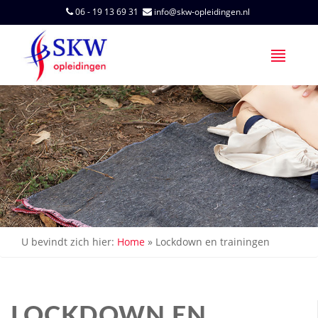
06 - 19 13 69 31
info@skw-opleidingen.nl
U bevindt zich hier:
Home
»
Lockdown en trainingen
LOCKDOWN EN