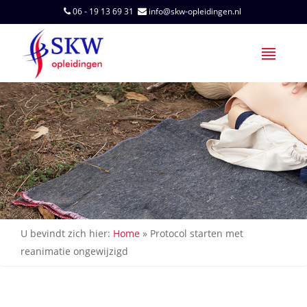
06 - 19 13 69 31
info@skw-opleidingen.nl
U bevindt zich hier:
Home
»
Protocol starten met
reanimatie ongewijzigd