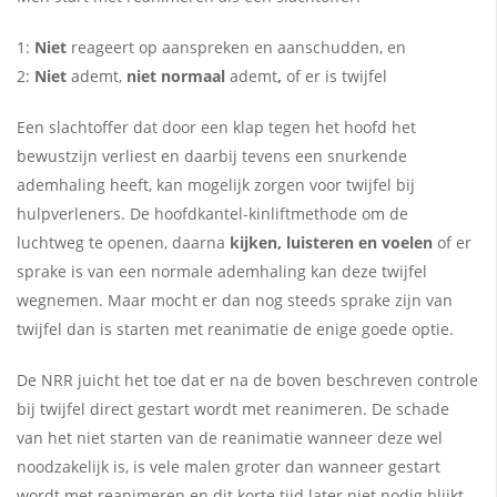
1:
Niet
reageert op aanspreken en aanschudden, en
2:
Niet
ademt,
niet normaal
ademt
,
of er is twijfel
Een slachtoffer dat door een klap tegen het hoofd het
bewustzijn verliest en daarbij tevens een snurkende
ademhaling heeft, kan mogelijk zorgen voor twijfel bij
hulpverleners. De hoofdkantel-kinliftmethode om de
luchtweg te openen, daarna
kijken, luisteren en voelen
of er
sprake is van een normale ademhaling kan deze twijfel
wegnemen. Maar mocht er dan nog steeds sprake zijn van
twijfel dan is starten met reanimatie de enige goede optie.
De NRR juicht het toe dat er na de boven beschreven controle
bij twijfel direct gestart wordt met reanimeren. De schade
van het niet starten van de reanimatie wanneer deze wel
noodzakelijk is, is vele malen groter dan wanneer gestart
wordt met reanimeren en dit korte tijd later niet nodig blijkt