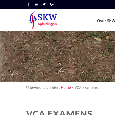
Over SKW
U bevindt zich hier:
Home
»
VCA examens
VCA EXAMENS