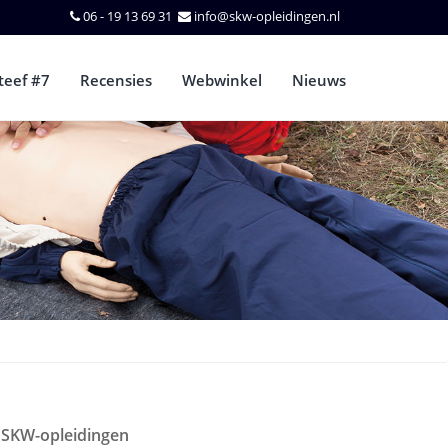
06 - 19 13 69 31
info@skw-opleidingen.nl
teef #7
Recensies
Webwinkel
Nieuws
SKW-opleidingen