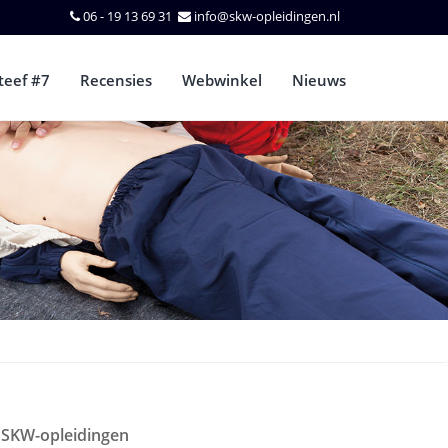
06 - 19 13 69 31
info@skw-opleidingen.nl
teef #7
Recensies
Webwinkel
Nieuws
SKW-opleidingen