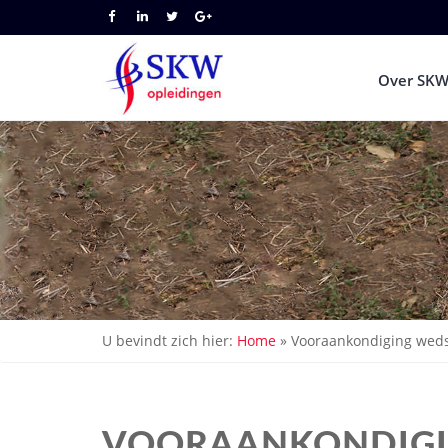
Over SKW
U bevindt zich hier:
Home
»
Vooraankondiging weds
VOORAANKONDIG