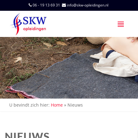
06 - 19 13 69 31
info@skw-opleidingen.nl
U bevindt zich hier:
Home
»
Nieuws
NIEUWS